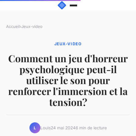
Accueil
›
Jeux-video
JEUX-VIDEO
Comment un jeu d'horreur
psychologique peut-il
utiliser le son pour
renforcer l'immersion et la
tension?
Louis
24 mai 2024
6 min de lecture
L