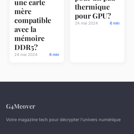
une carte
thermique
mère
pour GPU?
compatible
24 mai 2024
6 min
avec la
mémoire
DDR5?
24 mai 2024
6 min
G4Meover
Votre magazine tech pour décrypter l'univers numérique