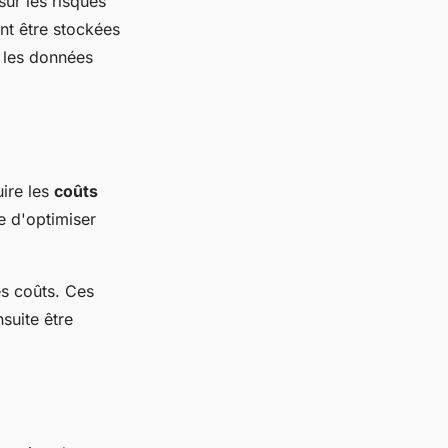
sur les risques
nt être stockées
e les données
uire les
coûts
re d'optimiser
es coûts. Ces
nsuite être