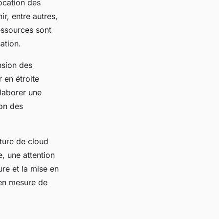
location des
ir, entre autres,
essources sont
ation.
nsion des
r en étroite
élaborer une
ion des
cture de cloud
, une attention
ure et la mise en
 en mesure de