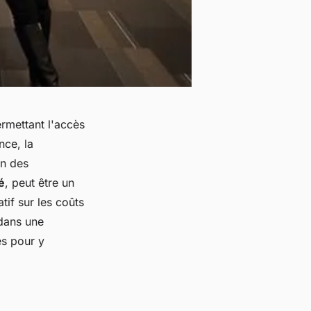
ermettant l'accès
nce, la
on des
é
, peut être un
tif sur les coûts
 dans une
es pour y