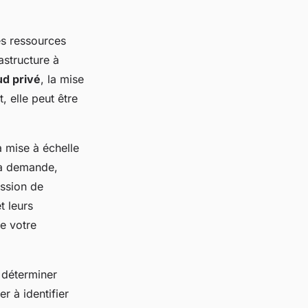
es ressources
astructure à
ud privé
, la mise
, elle peut être
a mise à échelle
la demande,
ession de
t leurs
de votre
r déterminer
r à identifier