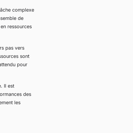
 tâche complexe
ensemble de
s en ressources
rs pas vers
essources sont
 attendu pour
 Il est
rformances des
dement les