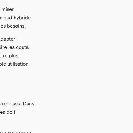
timiser
 cloud hybride,
 les besoins.
adapter
ire les coûts.
être plus
e utilisation,
treprises. Dans
es doit