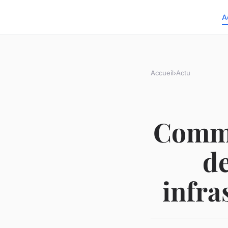
A
Accueil
›
Actu
Comme
de
infra