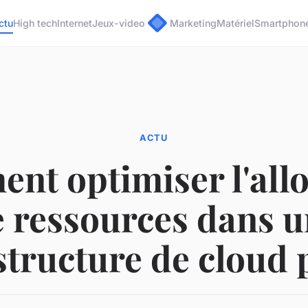
ctu
High tech
Internet
Jeux-video
Marketing
Matériel
Smartphon
ACTU
nt optimiser l'allo
 ressources dans 
structure de cloud 