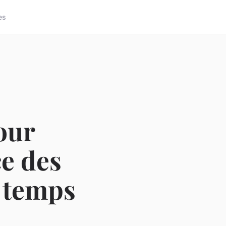
es
our
ce des
 temps