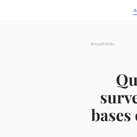
A
Accueil
›
Actu
Qu
surve
bases