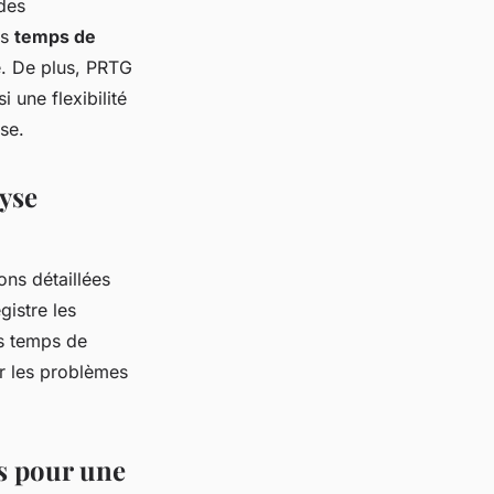
des
es
temps de
re. De plus, PRTG
i une flexibilité
se.
yse
ons détaillées
gistre les
es temps de
er les problèmes
s pour une