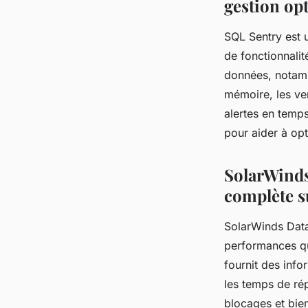
gestion op
SQL Sentry est u
de fonctionnalit
données, notamme
mémoire, les ver
alertes en temps
pour aider à op
SolarWinds
complète s
SolarWinds Data
performances qui
fournit des inf
les temps de rép
blocages et bien