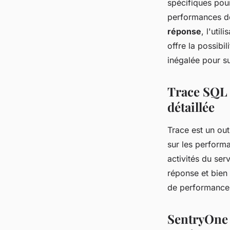
spécifiques po
performances de
réponse
, l'uti
offre la possibil
inégalée pour su
Trace SQL 
détaillée
Trace est un out
sur les performa
activités du ser
réponse et bien 
de performance 
SentryOne 