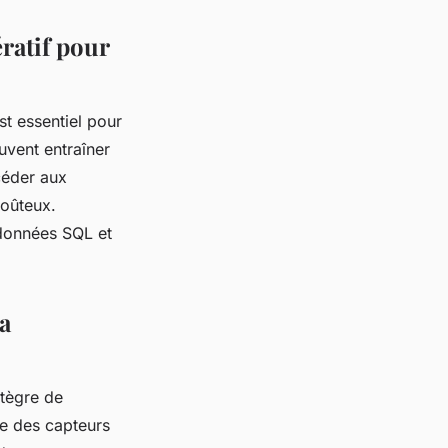
ratif pour
 essentiel pour
vent entraîner
céder aux
coûteux.
 données SQL et
a
ntègre de
re des capteurs