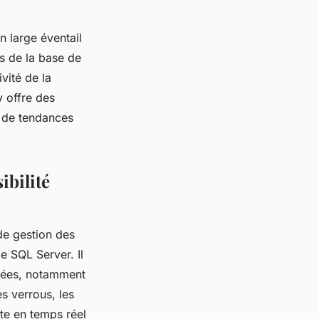
n large éventail
es de la base de
vité de la
y offre des
e de tendances
ibilité
de gestion des
e SQL Server. Il
nnées, notamment
es verrous, les
rte en temps réel