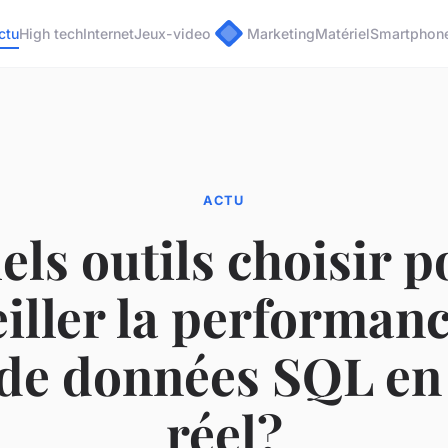
ctu
High tech
Internet
Jeux-video
Marketing
Matériel
Smartphon
ACTU
els outils choisir p
iller la performan
 de données SQL en
réel?