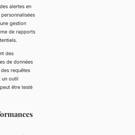
des alertes en
 personnalisées
 une gestion
ème de rapports
entiels.
nt des
ases de données
u des requêtes
un outil
eut être testé
rformances