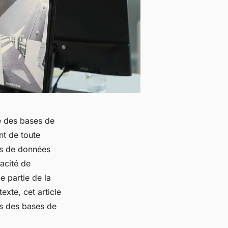
e des bases de
t de toute
es de données
cacité de
e partie de la
xte, cet article
es des bases de