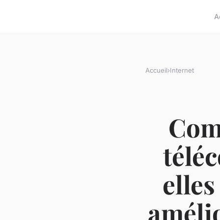
A
Accueil
›
Internet
Comm
télé
elles
amélio