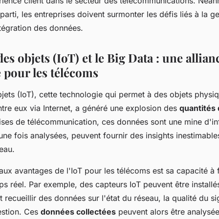
érience client dans le secteur des télécommunications. Néa
parti, les entreprises doivent surmonter les défis liés à la ge
intégration des données.
des objets (IoT) et le Big Data : une allian
e pour les télécoms
bjets (IoT), cette technologie qui permet à des objets physi
re eux via Internet, a généré une explosion des
quantités
rises de télécommunication, ces données sont une mine d'i
une fois analysées, peuvent fournir des insights inestimabl
seau.
aux avantages de l'IoT pour les télécoms est sa capacité à 
 réel. Par exemple, des capteurs IoT peuvent être installés
t recueillir des données sur l'état du réseau, la qualité du si
estion. Ces
données collectées
peuvent alors être analysée