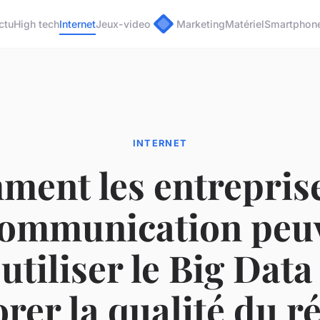
ctu
High tech
Internet
Jeux-video
Marketing
Matériel
Smartphon
INTERNET
ent les entrepris
communication peu
 utiliser le Big Dat
rer la qualité du r