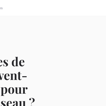
es
es de
vent-
a pour
éseau ?