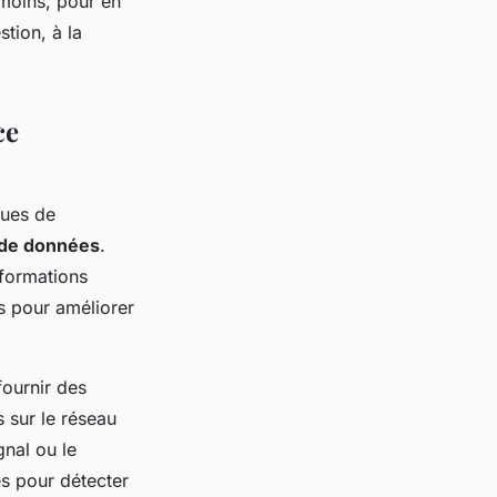
nmoins, pour en
stion, à la
ce
ques de
 de données
.
nformations
es pour améliorer
fournir des
 sur le réseau
gnal ou le
s pour détecter