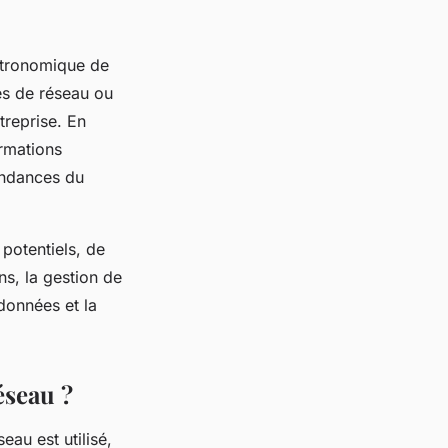
stronomique de
es de réseau ou
treprise. En
ormations
tendances du
potentiels, de
ns, la gestion de
 données et la
éseau ?
au est utilisé,