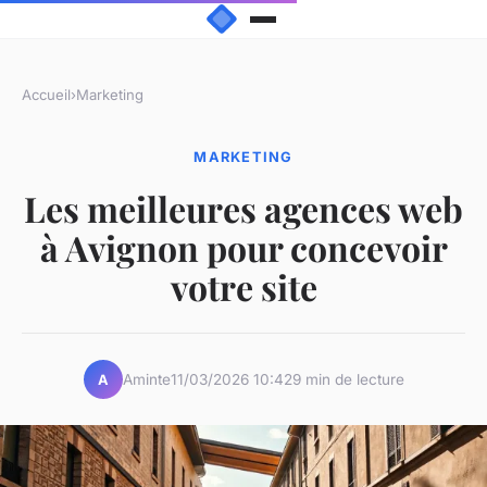
Accueil
›
Marketing
MARKETING
Les meilleures agences web
à Avignon pour concevoir
votre site
Aminte
11/03/2026 10:42
9 min de lecture
A