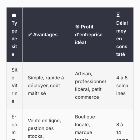
💼
⏳
Ty
Délai
🎯 Profil
pe
moy
✅ Avantages
d'entreprise
de
en
idéal
sit
cons
e
taté
Sit
Artisan,
e
Simple, rapide à
4 à 8
professionnel
Vit
déployer, coût
sema
libéral, petit
rin
maîtrisé
ines
commerce
e
E-
Boutique
Vente en ligne,
co
locale,
8 à
gestion des
m
marque
14
stocks,