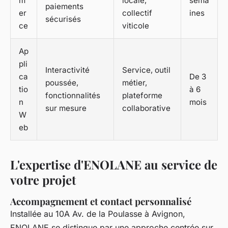
m
locale,
sema
paiements
er
collectif
ines
sécurisés
ce
viticole
Ap
pli
Interactivité
Service, outil
ca
De 3
poussée,
métier,
tio
à 6
fonctionnalités
plateforme
n
mois
sur mesure
collaborative
W
eb
L'expertise d'ENOLANE au service de
votre projet
Accompagnement et contact personnalisé
Installée au 10A Av. de la Poulasse à Avignon,
ENOLANE se distingue par une approche centrée sur